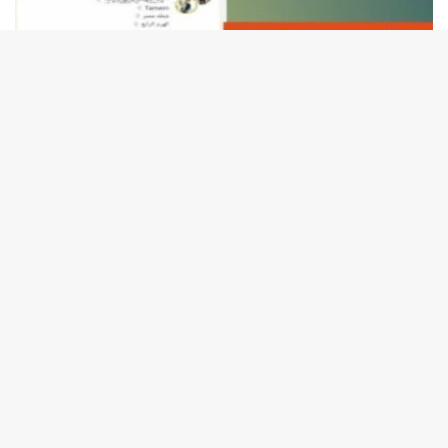
أبريل 6, 2025
تنزيل ايمو القديم للاندرويد برابط مباشر النسخة
الرسمية
يهتم العديد من المستخدمين بموضوع تنزيل ايمو القديم (IMO) في العصر
الرقمي الحالي. حيث يُعد إيمو إحدى التطبيقات الذكية التي…
أبريل 6, 2025
تحميل لعبة الشاحنات Euro Truck Simulator 2
مجانا
يعد تحميل لعبة الشاحنات تجربة تفاعلية تمنحك الفرصة للسيطرة على شاحنة
ضخمة، بالإضافة إلى المشاركة في مهام وتحديات مثيرة على…