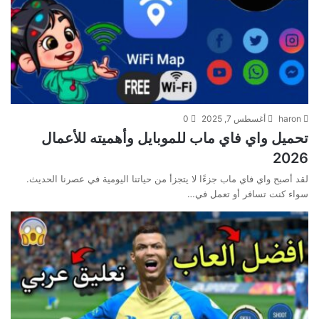
haron
أغسطس 7, 2025
0
تحميل واي فاي ماب للموبايل وأهميته للأعمال
2026
لقد أصبح واي فاي ماب جزءًا لا يتجزأ من حياتنا اليومية في عصرنا الحديث.
سواء كنت تسافر أو تعمل في…