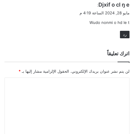
ي
Djxif o cl ŋ e
:
ق
مايو 28, 2024 الساعة 4:19 م
و
Wudo nonmi o hd le t
ل
رد
اترك تعليقاً
لن يتم نشر عنوان بريدك الإلكتروني.
الحقول الإلزامية مشار إليها بـ
*
ا
ل
ت
ع
ل
ي