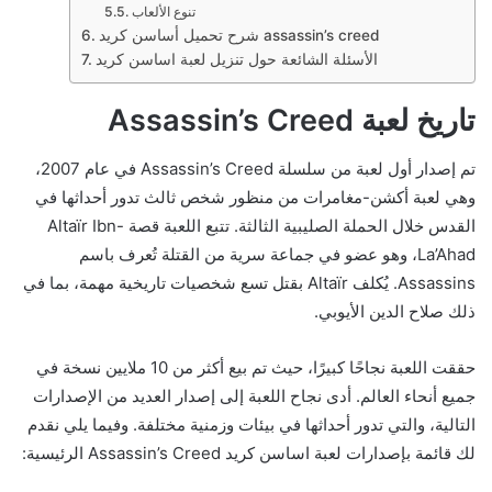
تنوع الألعاب
شرح تحميل أساسن كريد assassin’s creed
الأسئلة الشائعة حول تنزيل لعبة اساسن كريد
تاريخ لعبة Assassin’s Creed
تم إصدار أول لعبة من سلسلة Assassin’s Creed في عام 2007،
وهي لعبة أكشن-مغامرات من منظور شخص ثالث تدور أحداثها في
القدس خلال الحملة الصليبية الثالثة. تتبع اللعبة قصة Altaïr Ibn-
La’Ahad، وهو عضو في جماعة سرية من القتلة تُعرف باسم
Assassins. يُكلف Altaïr بقتل تسع شخصيات تاريخية مهمة، بما في
ذلك صلاح الدين الأيوبي.
حققت اللعبة نجاحًا كبيرًا، حيث تم بيع أكثر من 10 ملايين نسخة في
جميع أنحاء العالم. أدى نجاح اللعبة إلى إصدار العديد من الإصدارات
التالية، والتي تدور أحداثها في بيئات وزمنية مختلفة. وفيما يلي نقدم
لك قائمة بإصدارات لعبة اساسن كريد Assassin’s Creed الرئيسية: