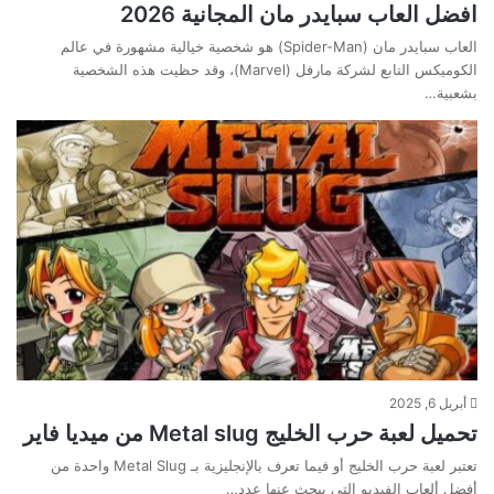
افضل العاب سبايدر مان المجانية 2026
العاب سبايدر مان (Spider-Man) هو شخصية خيالية مشهورة في عالم
الكوميكس التابع لشركة مارفل (Marvel)، وقد حظيت هذه الشخصية
بشعبية…
أبريل 6, 2025
تحميل لعبة حرب الخليج Metal slug من ميديا فاير
تعتبر لعبة حرب الخليج أو فيما تعرف بالإنجليزية بـ Metal Slug واحدة من
أفضل ألعاب الفيديو التي يبحث عنها عدد…