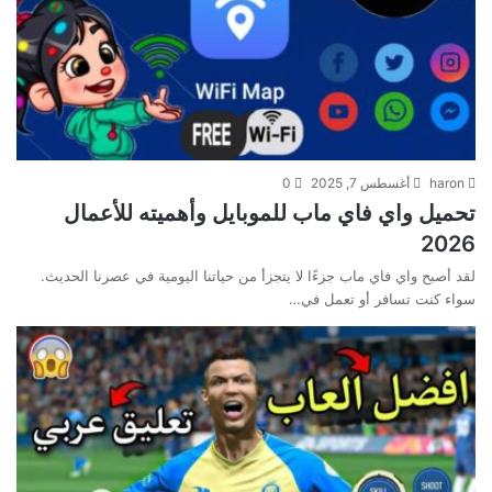
haron
أغسطس 7, 2025
0
تحميل واي فاي ماب للموبايل وأهميته للأعمال
2026
لقد أصبح واي فاي ماب جزءًا لا يتجزأ من حياتنا اليومية في عصرنا الحديث.
سواء كنت تسافر أو تعمل في…