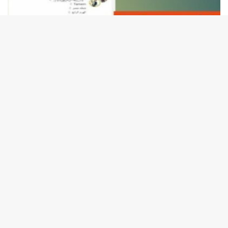
أبريل 6, 2025
تنزيل ايمو القديم للاندرويد برابط مباشر النسخة
الرسمية
يهتم العديد من المستخدمين بموضوع تنزيل ايمو القديم (IMO) في العصر
الرقمي الحالي. حيث يُعد إيمو إحدى التطبيقات الذكية التي…
أبريل 6, 2025
تحميل لعبة الشاحنات Euro Truck Simulator 2
مجانا
يعد تحميل لعبة الشاحنات تجربة تفاعلية تمنحك الفرصة للسيطرة على شاحنة
ضخمة، بالإضافة إلى المشاركة في مهام وتحديات مثيرة على…