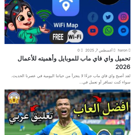
haron
أغسطس 7, 2025
0
تحميل واي فاي ماب للموبايل وأهميته للأعمال
2026
لقد أصبح واي فاي ماب جزءًا لا يتجزأ من حياتنا اليومية في عصرنا الحديث.
سواء كنت تسافر أو تعمل في…