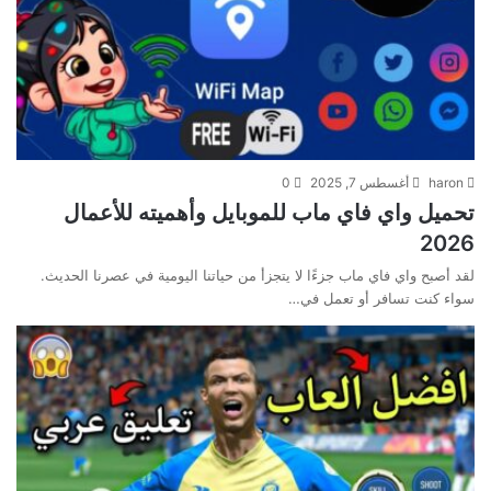
haron
أغسطس 7, 2025
0
تحميل واي فاي ماب للموبايل وأهميته للأعمال
2026
لقد أصبح واي فاي ماب جزءًا لا يتجزأ من حياتنا اليومية في عصرنا الحديث.
سواء كنت تسافر أو تعمل في…