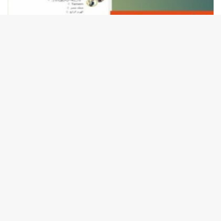
أبريل 6, 2025
تنزيل ايمو القديم للاندرويد برابط مباشر النسخة
الرسمية
يهتم العديد من المستخدمين بموضوع تنزيل ايمو القديم (IMO) في العصر
الرقمي الحالي. حيث يُعد إيمو إحدى التطبيقات الذكية التي…
أبريل 6, 2025
تحميل لعبة الشاحنات Euro Truck Simulator 2
مجانا
يعد تحميل لعبة الشاحنات تجربة تفاعلية تمنحك الفرصة للسيطرة على شاحنة
ضخمة، بالإضافة إلى المشاركة في مهام وتحديات مثيرة على…