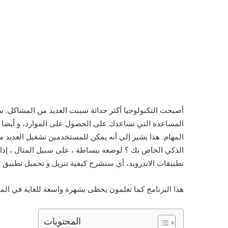
أصبحت التكنولوجيا أكثر حداثة سببت العديد من المشاكل. سوق
المساعدة التي تساعدك على الحصول على الموارد، و أيضا ل
المهام. هذا يشير إلى أنه يمكن للمستخدمين تشغيل العديد
الذكي الخاص بك ؟ لوضعه ببساطة ، على سبيل المثال ، إذ
تطبيقات الاندرويد، أي سنشرح كيفية تنزيل و تحميل تطبيق اب بلوكر app cloner pro premium مهكر نسخة مهكرة المدفوعة مجا
هذا البرنامج كما تعلمون يحظى بشهرة واسعة للغاية في المتاج
المحتويات