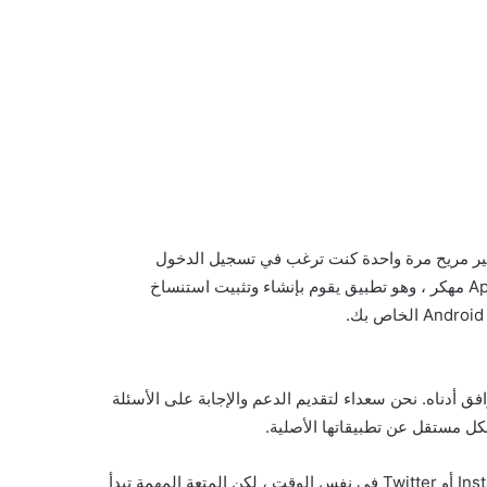
 غير مريح مرة واحدة كنت ترغب في تسجيل الدخول
باستمرار وتسجيل الخروج أثناء العمل. في الوقت نفسه ، قد تواجه أيضا خطر الأخطاء وفقدان البيانات. تم تطوير App Cloner Premium مهكر ، وهو تطبيق يقوم بإنشاء وتثبيت استنساخ
توافق أدناه. نحن سعداء لتقديم الدعم والإجابة على الأسئلة
استنساخ facebook instagram غالبا ما يكون مفيدا لاستخدام عمليات تسجيل دخول متعددة في تطبيقات مثل Facebook أو Instagram أو Twitter في نفس الوقت ، لكن المتعة المهمة تبدأ