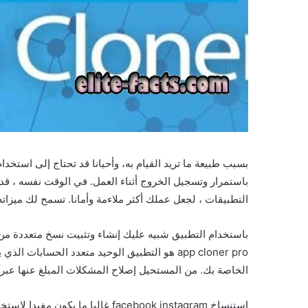
بسبب طبيعة ما تريد القيام به، وأحيانا قد تحتاج إلى اس
التطبيقات ، لجعل عملك أكثر ملاءمة وأمانا. تسمح لك ميزاته الممت
باستخدام التطبيق شبيه عليك إنشاء وتثبيت نسخ متعددة من
app cloner pro هو التطبيق الوحيد متعدد الح
الخاصة بك. من المستحيل إصلاح المشكلات المبلغ عنها عبر تعليقات متجر Play حيث تعمل التطبيقات المستنسخة بالتوازي وتعمل بشك