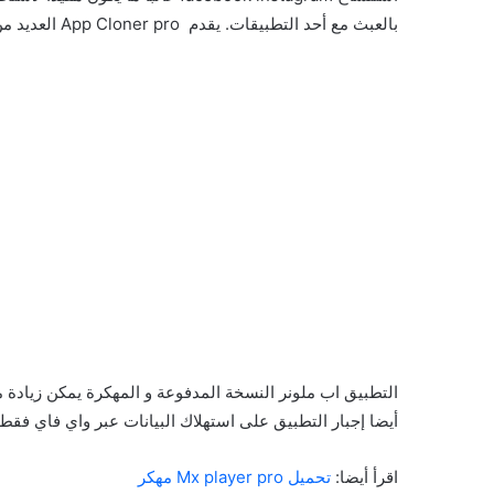
بالعبث مع أحد التطبيقات. يقدم App Cloner pro العديد من خيارات الشعيب لتعديل نسخة التطبيق الجديدة.
التطبيق اب ملونر النسخة المدفوعة و المهكرة يمكن زيادة 
أيضا إجبار التطبيق على استهلاك البيانات عبر واي فاي فقط. هناك أكثر من 100 خيارات تخصيص التطبيق
اقرأ أيضا:
تحميل Mx player pro مهكر